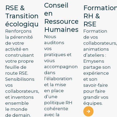
Conseil
RSE &
Formatio
en
Transition
RH &
Ressources
écologique
RSE
Humaines
Renforçons
Formation
Nous
la pérennité
de vos
auditons
de votre
collaborateurs
vos
activité en
animations
pratiques et
construisant
d’ateliers :
vous
votre propre
Emysens
accompagnons
feuille de
partage son
dans
route RSE.
expérience
l’élaboration
Sensibilisons
et son
et la mise
vos
savoir-faire
en place
collaborateurs,
pour faire
d’une
et inventons
grandir vos
politique RH
ensemble
équipes.
cohérente
le monde
avec la
de demain.